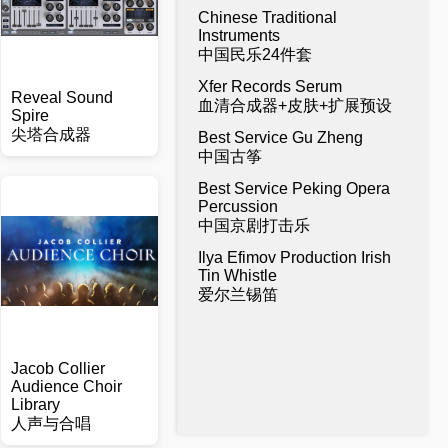
Chinese Traditional
Instruments
中国民乐24件套
Xfer Records Serum
Reveal Sound
血清合成器+皮肤+扩展预设
Spire
尖塔合成器
Best Service Gu Zheng
中国古筝
Best Service Peking Opera
Percussion
中国京剧打击乐
Ilya Efimov Production Irish
Tin Whistle
爱尔兰锡笛
Jacob Collier
Audience Choir
Library
人声与合唱