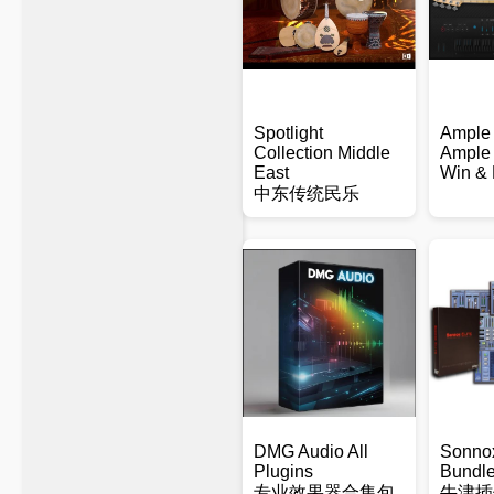
Spotlight
Ample
Collection Middle
Ample 
East
Win &
中东传统民乐
DMG Audio All
Sonno
Plugins
Bundl
专业效果器合集包
牛津插