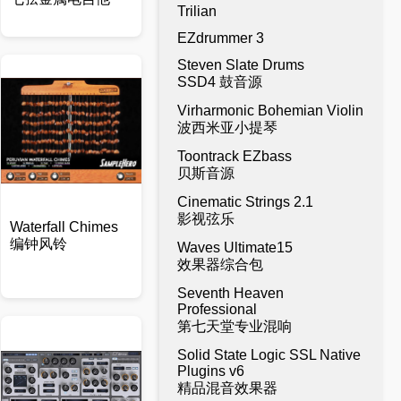
Trilian
EZdrummer 3
Steven Slate Drums
SSD4 鼓音源
Virharmonic Bohemian Violin
波西米亚小提琴
Toontrack EZbass
贝斯音源
Cinematic Strings 2.1
影视弦乐
Waterfall Chimes
编钟风铃
Waves Ultimate15
效果器综合包
Seventh Heaven
Professional
第七天堂专业混响
Solid State Logic SSL Native
Plugins v6
精品混音效果器