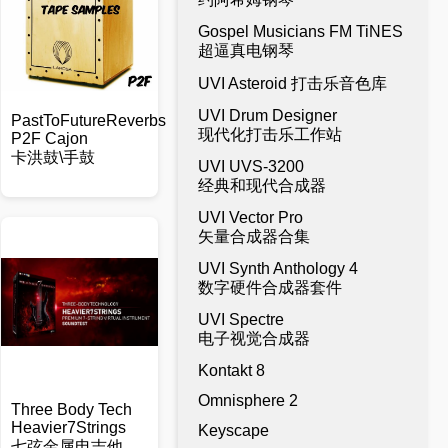
Gospel Musicians FM TiNES
超逼真电钢琴
UVI Asteroid 打击乐音色库
UVI Drum Designer
PastToFutureReverbs
现代化打击乐工作站
P2F Cajon
卡洪鼓\手鼓
UVI UVS-3200
经典和现代合成器
UVI Vector Pro
矢量合成器合集
UVI Synth Anthology 4
数字硬件合成器套件
UVI Spectre
电子视觉合成器
Kontakt 8
Omnisphere 2
Three Body Tech
Heavier7Strings
Keyscape
七弦金属电吉他