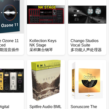
e Ozone 11
Kollection Keys
Chango Studios
ced
NK Stage
Vocal Suite
期混音插件
采样舞台钢琴
多功能人声处理器
igital
Spitfire Audio BML
Sonuscore The