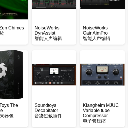
 Zen Chimes
NoiseWorks
NoiseWorks
DynAssist
GainAimPro
铃
智能人声编辑
智能人声编辑
Toys The
‌‌Soundtoys
Klanghelm MJUC
te
Decapitator
Variable tube
Compressor
果器包
音染过载插件
电子管压缩