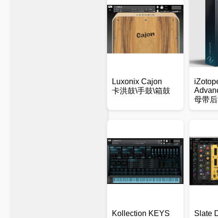
Luxonix Cajon
iZotop
Advan
卡洪鼓\手鼓\箱鼓
母带后
Kollection KEYS
Slate D