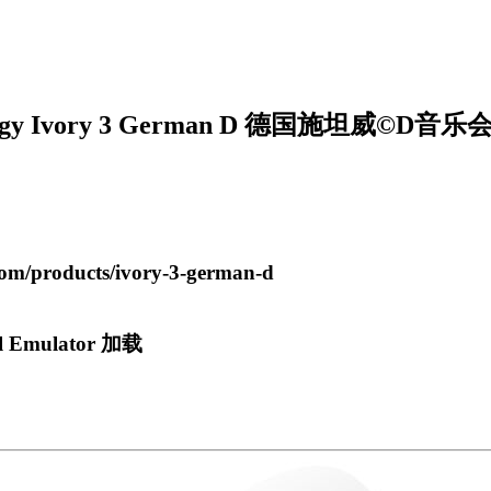
hogy Ivory 3 German D 德国施坦威©D音
m/products/ivory-3-german-d
cl Emulator 加载