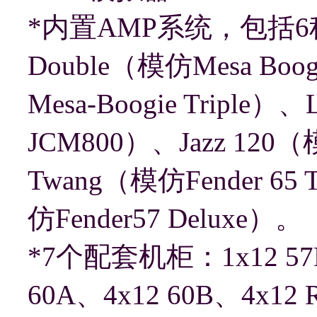
*内置AMP系统，包括6种
Double（模仿Mesa Boog
Mesa-Boogie Triple）、
JCM800）、Jazz 120（
Twang（模仿Fender 65 T
仿Fender57 Deluxe）。
*7个配套机柜：1x12 57D、
60A、4x12 60B、4x12 