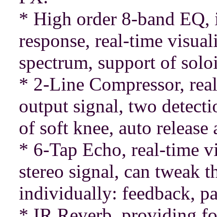
* High order 8-band EQ, i
response, real-time visual
spectrum, support of solo
* 2-Line Compressor, real
output signal, two detec
of soft knee, auto releas
* 6-Tap Echo, real-time vi
stereo signal, can tweak t
individually: feedback, p
* IR Reverb, providing fo