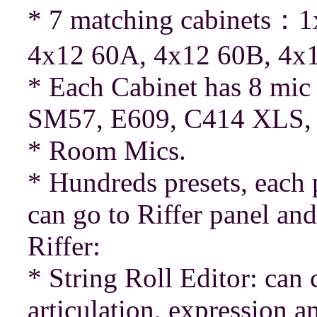
* 7 matching cabinets：1
4x12 60A, 4x12 60B, 4x1
* Each Cabinet has 8 mi
SM57, E609, C414 XLS,
* Room Mics.
* Hundreds presets, each p
can go to Riffer panel an
Riffer:
* String Roll Editor: can 
articulation, expression 